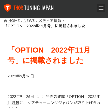
コ
ナ
HOME
NEWS
メディア情報
ン
ビ
「OPTION 2022年11月号」に掲載されました
テ
ゲ
ン
ー
ツ
シ
へ
ョ
「OPTION 2022年11月
ス
ン
キ
に
号」に掲載されました
ッ
移
プ
動
2022年9月26日
2022年9月26日（月）発売の雑誌
「OPTION」2022年
11月号
に、ソアチューニングジャパンが取り上げられ