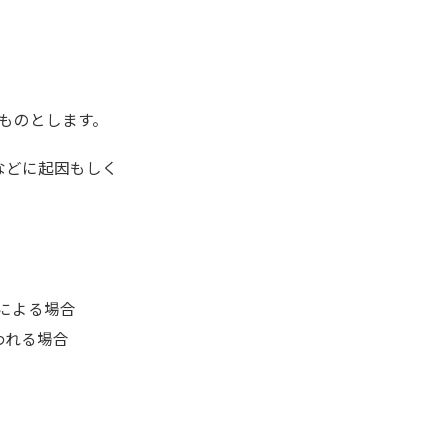
ものとします。
などに起因もしく
による場合
われる場合