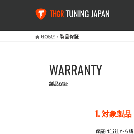
コ
ナ
ン
ビ
テ
ゲ
ン
ー
ツ
シ
へ
ョ
HOME
製品保証
ス
ン
キ
に
ッ
移
プ
動
WARRANTY
製品保証
1. 対象製品
保証は当社から購